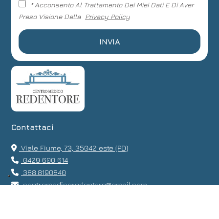
* Acconsento Al Trattamento Dei Miei Dati E Di Aver
Preso Visione Della
Privacy Policy
Contattaci
Viale Fiume, 73, 35042 este (PD)
0429 600 614
388.8190840
centromedicoredentore@gmail.com
orari