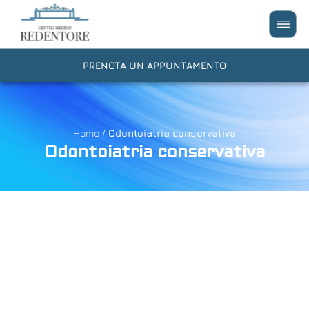
PRENOTA UN APPUNTAMENTO
Home
/
Odontoiatria conservativa
Odontoiatria conservativa