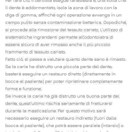
Per fare ciò, il dentista esegue l’anestesia e, una volta che
il dente è addormentato, isola la zona di lavoro con la
diga di gomma, affinché ogni operazione avvenga in un
campo pulito senza contaminazione batterica. Dopodiché,
si procede alla rimozione del tessuto cariato. L’utilizzo di
sistematiche ingrandenti permette all’odontoiatra di
essere sicuro di aver rimosso anche il più piccolo
frammento di tessuto cariato.
Fatto ciò, si passa a valutare quanto dente sano è rimasto.
Se la carie ha distrutto una piccola parte del dente,
basterà eseguire un restauro diretto (direttamente in
bocca al paziente) per poter ripristinare completamente
forma e funzione.
Se invece la carie ha già distrutto una buona parte del
dente, quest’ultimo rischia seriamente di fratturarsi
durante la masticazione. Per questo motivo sarà
necessario eseguire un restauro indiretto (fuori dalla
bocca al paziente), che potrà essere parziale (intarsio) o