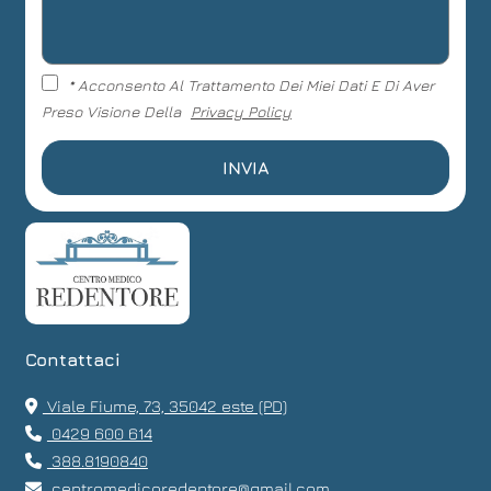
* Acconsento Al Trattamento Dei Miei Dati E Di Aver
Preso Visione Della
Privacy Policy
Contattaci
Viale Fiume, 73, 35042 este (PD)
0429 600 614
388.8190840
centromedicoredentore@gmail.com